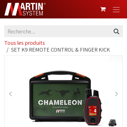
SE RENDRE AU CONTENU
Tous les produits
SET K9 REMOTE CONTROL & FINGER KICK